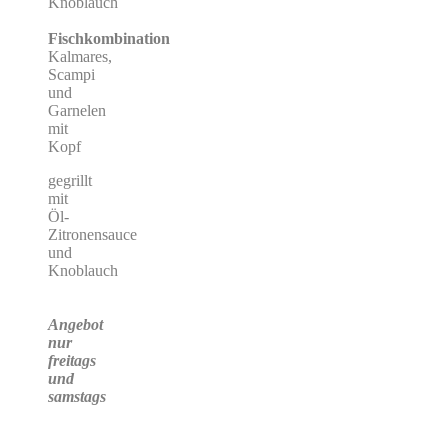
Knoblauch
Fischkombination
Kalmares,
Scampi
und
Garnelen
mit
Kopf
gegrillt
mit
Öl-
Zitronensauce
und
Knoblauch
Angebot
nur
freitags
und
samstags