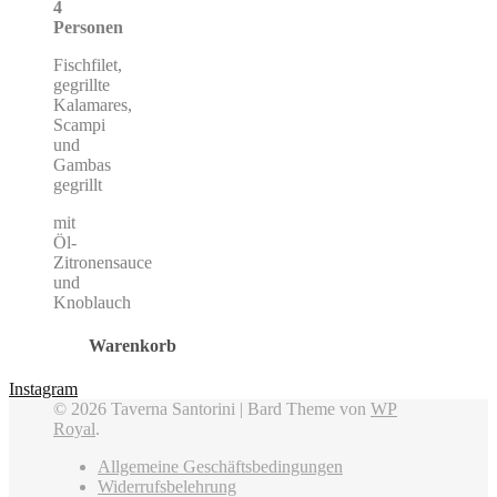
4
Personen
Fischfilet,
gegrillte
Kalamares,
Scampi
und
Gambas
gegrillt
mit
Öl-
Zitronensauce
und
Knoblauch
Warenkorb
Instagram
© 2026 Taverna Santorini |
Bard Theme von
WP
Royal
.
Allgemeine Geschäftsbedingungen
Widerrufsbelehrung