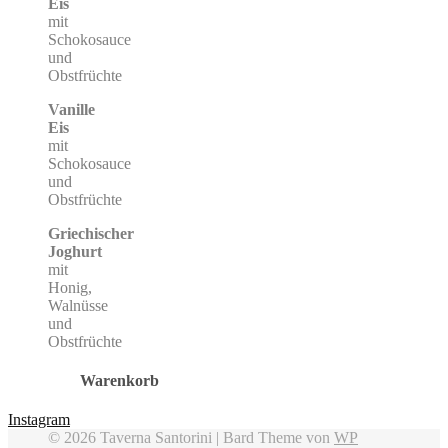
Eis
mit
Schokosauce
und
Obstfrüchte
Vanille
Eis
mit
Schokosauce
und
Obstfrüchte
Griechischer
Joghurt
mit
Honig,
Walnüsse
und
Obstfrüchte
Warenkorb
Instagram
© 2026 Taverna Santorini |
Bard Theme von
WP