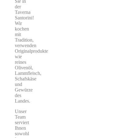
Sie in
der
Taverna
Santorini!
Wir
kochen
mit
Tradition,
verwenden
Originalprodukte
wie
reines
Olivenöl,
Lammfleisch,
Schafskäse
und
Gewürze
des
Landes.
Unser
Team
serviert
Ihnen
sowohl