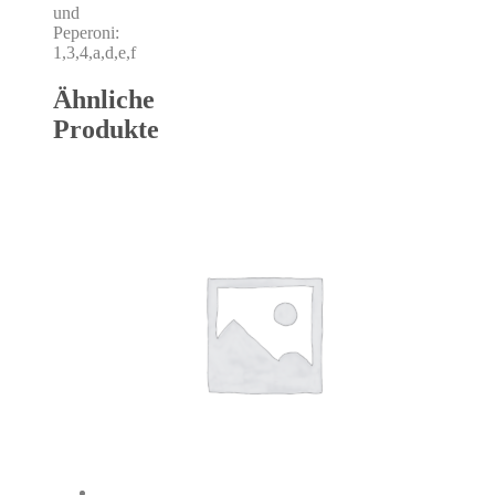
und
Peperoni:
1,3,4,a,d,e,f
Ähnliche
Produkte