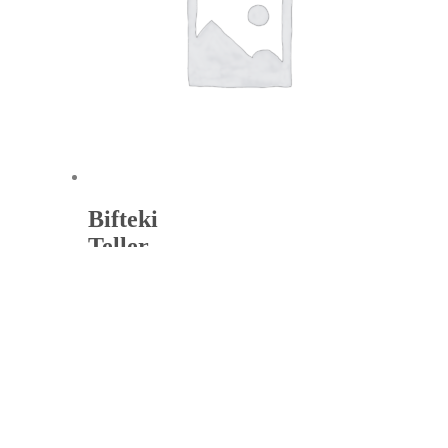
Bifteki
Teller
€
13,20
inkl.
7
%
MwSt.
Auswählen
Instagram