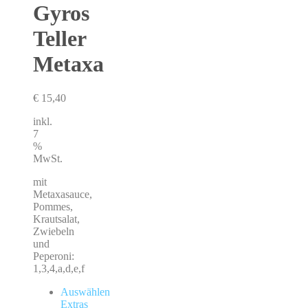
Gyros
Teller
Metaxa
€
15,40
inkl.
7
%
MwSt.
mit
Metaxasauce,
Pommes,
Krautsalat,
Zwiebeln
und
Peperoni:
1,3,4,a,d,e,f
Auswählen
Extras