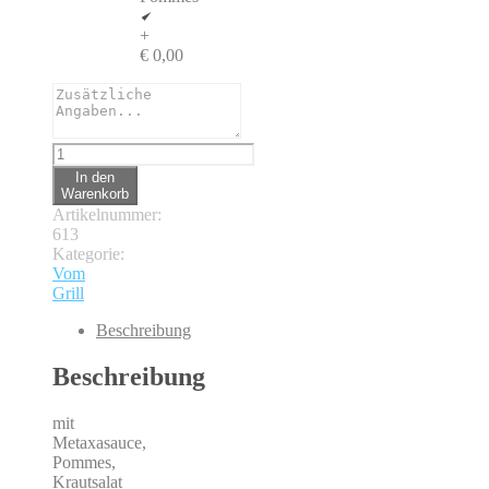
+
€ 0,00
Gyros
Teller
In den
Metaxa
Warenkorb
Menge
Artikelnummer:
613
Kategorie:
Vom
Grill
Beschreibung
Beschreibung
mit
Metaxasauce,
Pommes,
Krautsalat