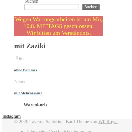
Suchen
Suchen
Wegen Wartungsarbeiten ist am Mo,
10.8. MITTAGS geschlossen.
Wir bitten um Verständnis.
mit Zaziki
Älter
ohne Pommes
Neuer
mit Metaxasauce
Warenkorb
Instagram
© 2026 Taverna Santorini |
Bard Theme von
WP Royal
.
Allgemeine Geschäftsbedingungen